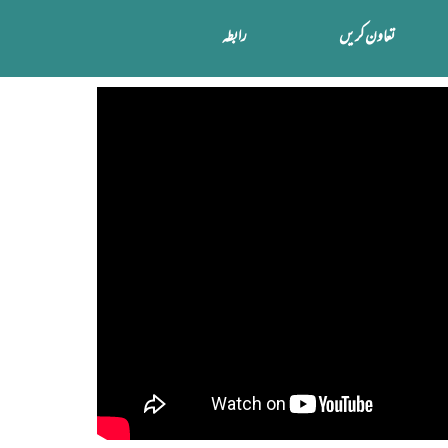
تعاون کریں
رابطہ