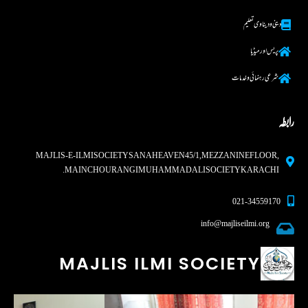
دینی و دینا وی تعلیم
پریس اور میڈیا
شرعی رہنما ئی و خدمات
رابطہ
MAJLIS-E-ILMI SOCIETY SANA HEAVEN 45/1, MEZZANINE FLOOR,
MAIN CHOURANGI MUHAMMAD ALI SOCIETY KARACHI.
021-34559170
info@majliseilmi.org
MAJLIS ILMI SOCIETY