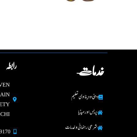
رابطہ
خدمات
AVEN
MAIN
دینی و دینا وی تعلیم
ETY
پریس اور میڈیا
CHI.
شرعی رہنما ئی و خدمات
9170