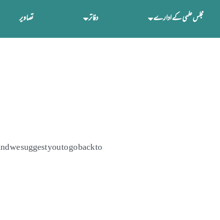
مجلس علمی کے ادارے
دفاتر
تصاویر
nd we suggest you to go back to