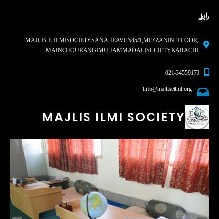
رابطہ
MAJLIS-E-ILMI SOCIETY SANA HEAVEN 45/1, MEZZANINE FLOOR,
MAIN CHOURANGI MUHAMMAD ALI SOCIETY KARACHI.
021-34559170
info@majliseilmi.org
MAJLIS ILMI SOCIETY