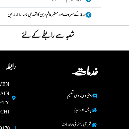
علاقہ کےمعروف اور معتبر عالم دین کا تصدیق نامہ سا تھ لا ئیں
شعبہ سے رابطے کے لئے
رابطہ
خدمات
AVEN
MAIN
دینی و دینا وی تعلیم
ETY
پریس اور میڈیا
CHI.
شرعی رہنما ئی و خدمات
9170