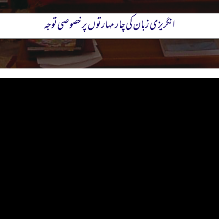
انگریزی زبان کی چار مہارتو ں پر خصوصی توجہ