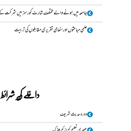
جامعہ میں ہونے والے مختلف شارٹ کورسز میں شرکت کے 
علمی مباحثوں اور انعامی تقریری مقابلوں کی تربیت
داخلے کی شرائط
دورہ حدیث شریف
عصری تعلیم کم از کم میٹرک