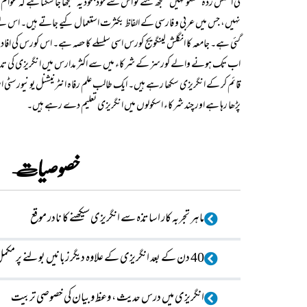
کی انگلش زدہ گفتگو نہیں سمجھ سکتے تو اس سے خود بخود یہ سمجھا جا سکتا ہے کہ عوام
نہیں، جس میں عربی و فارسی کے الفاظ بکثرت استعمال کیے جاتے ہیں۔ اس لیے جا
گئی ہے۔ جامعہ کا انگلش لینگویج کورس اسی سلسلے کا حصہ ہے۔ اس کورس کی افادی
اب تک ہونے والے کورسز کے شرکاء میں سے اکثر مدارس میں انگریزی کی تدریس
قائم کر کے انگریزی سکھا رہے ہیں۔ ایک طالب علم رفاہ انٹرنیشنل یونیورسٹی اس
پڑھا رہا ہے اور چند شرکاء اسکولوں میں انگریزی تعلیم دے رہے ہیں۔
خصوصیات
ماہر تجربہ کار اساتذہ سے انگریزی سیکھنے کا نادر موقع
40 دن کے بعد انگریزی کے علاوہ دیگر زبانیں بولنے پر مکمل پابندی
انگریزی میں درس حدیث ، وعظ و بیان کی خصوصی تربیت