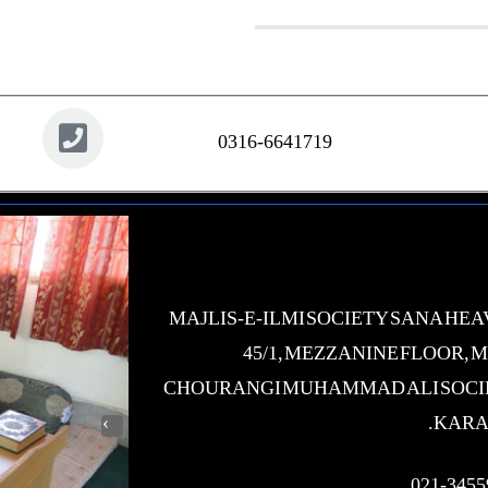
0316-6641719
MAJLIS-E-ILMI SOCIETY SANA HE
45/1, MEZZANINE FLOOR, 
CHOURANGI MUHAMMAD ALI SOCI
KARA
›
021-3455