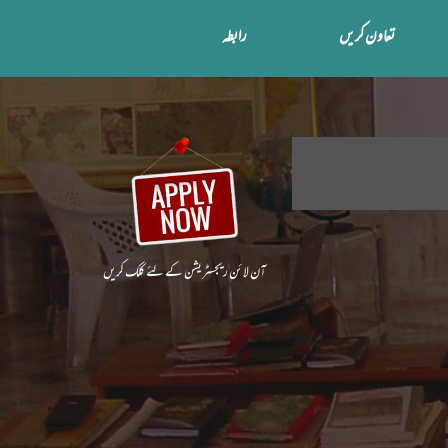
تعاون کریں
رابطہ
آن لا ئن ریجسٹریشن کے لئے کلک کریں