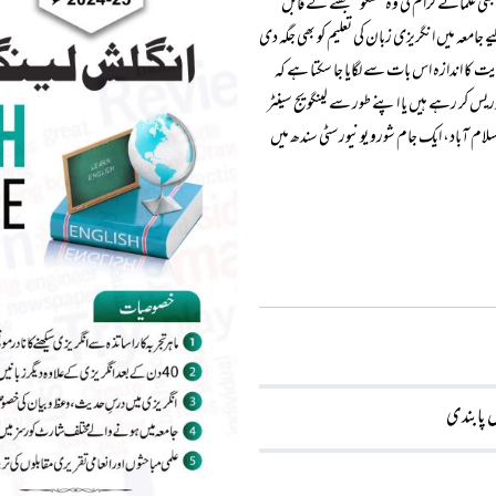
 بھی علمائے کرام کی وہ گفتگو سمجھنے کے قابل
معہ میں انگریزی زبان کی تعلیم کو بھی جگہ دی
ت کا اندازہ اس بات سے لگایا جا سکتا ہے کہ
 کر رہے ہیں یا اپنے طور سے لینگویج سینٹر
لام آباد، ایک جام شورو یونیورسٹی سندھ میں