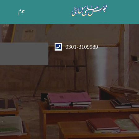
ہوم
0301-3109989