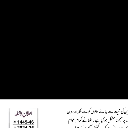
 کی نیت سے جانے والوں کو ہے بلکہ اندرون
 پر سمجھنا مشکل ہو گیا ہے۔ علمائے کرام عوام