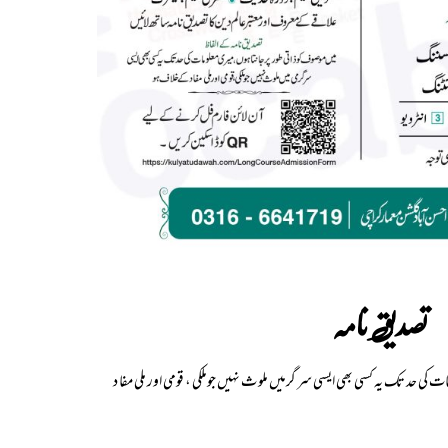
تصدیق نامہ
ت کی حد تک یہ کسی بھی ایسی سر گرمیں ملو ث نہیں جوملکی ، قومی اور ملی مفا د