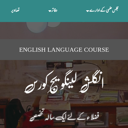
مجلس علمی کے ادارے
دفاتر
تصاویر
ENGLISH LANGUAGE COURSE
انگلش لینگویج کورس
فضلا ء کے لئے ایک سا لہ تخصص