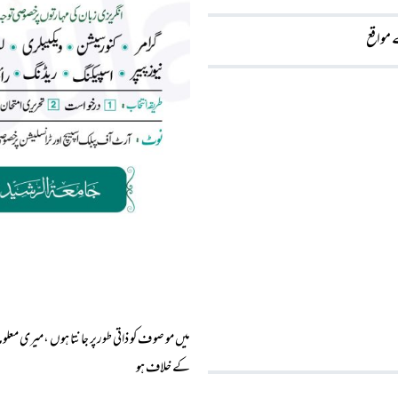
مواقع
میں مو صو ف کو ذاتی طورپر جانتا ہوں ،میری معلوما
کے خلاف ہو