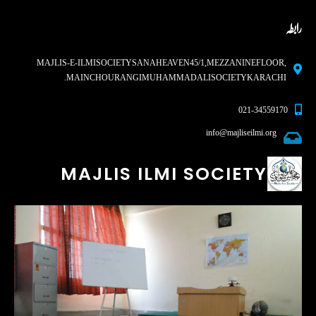
رابطہ
MAJLIS-E-ILMI SOCIETY SANA HEAVEN 45/1, MEZZANINE FLOOR,
MAIN CHOURANGI MUHAMMAD ALI SOCIETY KARACHI.
021-34559170
info@majliseilmi.org
MAJLIS ILMI SOCIETY