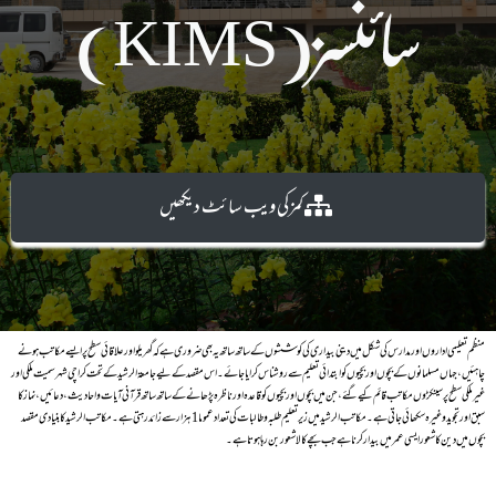
سائنسز(KIMS)
کمزکی ویب سا ئٹ دیکھیں
منظم تعلیمی اداروں اور مدارس کی شکل میں دینی بیداری کی کوششوں کے ساتھ ساتھ یہ بھی ضروری ہے کہ گھریلو اور علاقائی سطح پر ایسے مکاتب ہونے
چاہئیں، جہاں مسلمانوں کے بچوں اور بچیوں کو ابتدائی تعلیم سے رو شناس کرایا جائے۔ اس مقصد کے لیے جامعۃ الرشید کے تحت کراچی شہر سمیت ملکی اور
غیر ملکی سطح پر سینکڑوں مکاتب قائم کیے گئے، جن میں بچوں اور بچیوں کو قاعدہ اور ناظرہ پڑھانے کے ساتھ ساتھ قرآنی آیات و احادیث، دعائیں، نماز کا
سبق اور تجوید وغیرہ سکھائی جاتی ہے۔ مکاتب الرشید میں زیر تعلیم طلبہ و طالبات کی تعداد عموما 1 ہزار سے زائد رہتی ہے۔مکاتب الرشیدکا بنیادی مقصد
بچوں میں دین کا شعور ایسی عمر میں بیدار کرنا ہے جب بچے کا لاشعور بن رہا ہوتا ہے۔