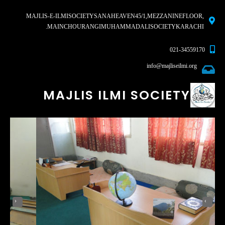
MAJLIS-E-ILMI SOCIETY SANA HEAVEN 45/1, MEZZANINE FLOOR,
MAIN CHOURANGI MUHAMMAD ALI SOCIETY KARACHI.
021-34559170
info@majliseilmi.org
MAJLIS ILMI SOCIETY
‹
›