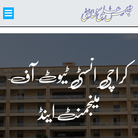
کراچی انسٹی ٹیوٹ آف
مینجمنٹ اینڈ