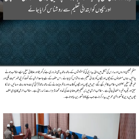
اور بچیوں کو ابتدائی تعلیم سے رو شناس کرایا جائے
منظم تعلیمی اداروں اور مدارس کی شکل میں دینی بیداری کی کوششوں کے ساتھ ساتھ یہ بھی ضروری ہے کہ گھریلو اور علاقائی سطح پر ایسے مکاتب ہونے
چاہئیں، جہاں مسلمانوں کے بچوں اور بچیوں کو ابتدائی تعلیم سے رو شناس کرایا جائے۔ اس مقصد کے لیے جامعۃ الرشید کے تحت کراچی شہر سمیت ملکی اور
غیر ملکی سطح پر سینکڑوں مکاتب قائم کیے گئے، جن میں بچوں اور بچیوں کو قاعدہ اور ناظرہ پڑھانے کے ساتھ ساتھ قرآنی آیات و احادیث، دعائیں، نماز کا
سبق اور تجوید وغیرہ سکھائی جاتی ہے۔ مکاتب الرشید میں زیر تعلیم طلبہ و طالبات کی تعداد عموما 1 ہزار سے زائد رہتی ہے۔مکاتب الرشیدکا بنیادی مقصد
بچوں میں دین کا شعور ایسی عمر میں بیدار کرنا ہے جب بچے کا لاشعور بن رہا ہوتا ہے۔