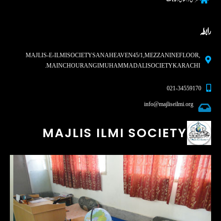
شرعی رہنما ئی و خدمات
رابطہ
MAJLIS-E-ILMI SOCIETY SANA HEAVEN 45/1, MEZZANINE FLOOR,
MAIN CHOURANGI MUHAMMAD ALI SOCIETY KARACHI.
021-34559170
info@majliseilmi.org
MAJLIS ILMI SOCIETY