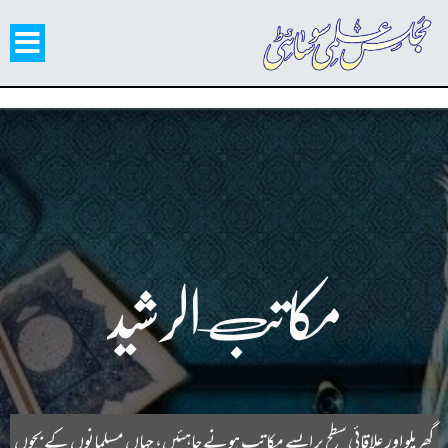
مکاتب الرشید
گھریلو اور علاقائی سطح پر ایسے مکاتب ہونے چاہئیں، جہاں مسلمانوں کے بچوں