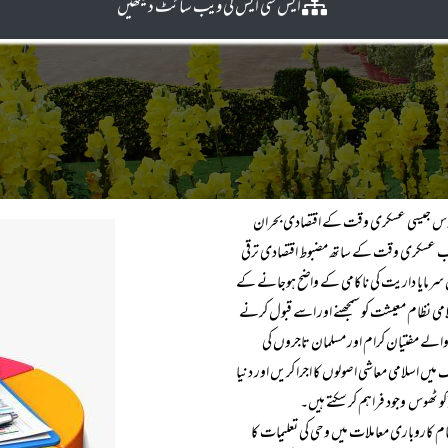
ایس سی ایس کی ویب سا ئٹ دیکھیں
ے۔ روس جیسی عسکری وقت کے اقتصادی بحران
 عسکری وقت کے ساتھ مضبوط اقتصادی ترقی
ں سرمایا داریت کی ناکامی کے واضح ہوجانے کے
می نظام معیشت کو سمجھنے اور اسے قبول کرنے
ے والے مفتیان کرام اور مسلمان تاجروں کی
یں اسلامی معاشی اصولوں کا اجرا کریں اور دنیا
م کاروباری معاملات میں وحی کی تعلیمات کا