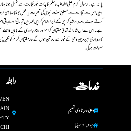
پابند ہے۔ رسول اکرم صلی اللہ علیہ وسلم کا بذات خود تجارت سے منسل ہونا جہاں 
وہیں اس سے تجارت سے متعلق سنت نبوی کی تعلیمات پر عمل کا تقاضا بھی کرتا
کرتے ہوئے جامعۃ الرشید کراچی کے زیر اہتمام کراچی شہر میں تجارتی اور مالیاتی ا
ہے۔ اس سے ان شاء اللہ تعالیٰ مفتیان کرام اور تاجر برادری کے با بین فاصلے
کاروباری لین دین وحی کے نور سے روشن ہوں گے ور مفتیان کرام کو تغیر پذیر 
سہولت ہوگی۔
رابطہ
خدمات
AVEN
MAIN
دینی و دینا وی تعلیم
ETY
پریس اور میڈیا
CHI.