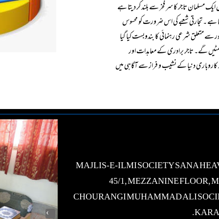
ایک مسلمان تاجر کا سر فخر سے بلند کر دیتا ہے
 ہے ۔ تجارتی شعبے کی اس ضرورت کو محسوس
مور سے متعلق شرعی رہنمائی کا بندوبست کیا گیا
 سمٹیں گے۔ تاجر برادری کے معاہدات اور
کاروباری دنیا کے نشیب و فراز سے آگاہی میں
MAJLIS-E-ILMI SOCIETY SANA HE
45/1, MEZZANINE FLOOR, 
CHOURANGI MUHAMMAD ALI SOCI
KARA
›