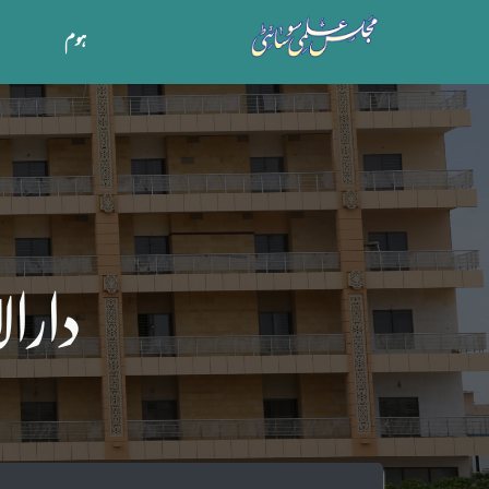
ہوم
دارال