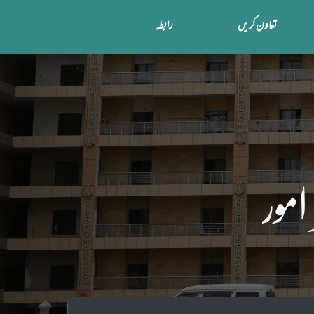
تعاون کریں
رابطہ
امور