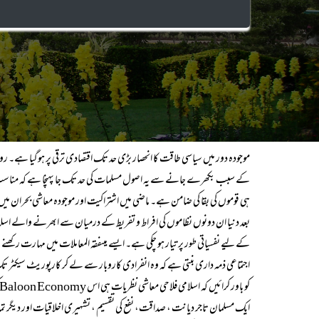
موجودہ دور میں سیاسی طاقت کا انحصار بڑی حد تک اقتصادی ترقی پر ہوگیا ہ
کے سبب بکھرے جانے سے یہ اصول مسلمات کی حد تک جا پہنچا ہے کہ مناسب
ہی قوموں کی بقا کی ضامن ہے۔ ماضی میں اشتراکیت اور موجودہ معاشی بحران می
بعد دنیا ان دونوں نظاموں کی افراط و تفریط کے درمیان سے ابھرنے والے اسلا
کے لیے نفسیاتی طور پر تیار ہو چکی ہے۔ ایسے میںفقہ المعاملات میں مہارت رکھن
اجتماعی ذمہ داری بنتی ہے کہ وہ انفرادی کاروبار سے لے کر کارپوریٹ سیکٹر تک م
کو باور کرائیں کہ اسلامی فلاحی معاشی نظریات ہی اس Baloon Economyکو ٹھوس وجود فراہم کر سکتے ہیں۔
ایک مسلمان تاجر دیانت ، صداقت، نفع کی تقسیم ، تشہیری اخلاقیات اور دیگر تما