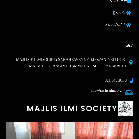
دینی و دینا وی تعلیم
پریس اور میڈیا
شرعی رہنما ئی و خدمات
رابطہ
MAJLIS-E-ILMI SOCIETY SANA HEAVEN 45/1, MEZZANINE FLOOR,
MAIN CHOURANGI MUHAMMAD ALI SOCIETY KARACHI.
021-34559170
info@majliseilmi.org
MAJLIS ILMI SOCIETY