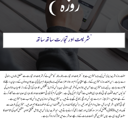
روزہ )
’شریعت اور تجارت ساتھ ساتھ
ہفت روزہ شریعہ اینڈ بزنس ایک ایسا میگزین ہے جو ’’شریعت اور تجارت ساتھ ساتھ‘‘ کا مشن لے کر شریعت اور تجارت سے متعلق یکساں رہنمائی
دے رہا ہے۔ اس ہفت روزہ میگزین کے ذریعے مفتیان کرام اور تاجر حضرات کو ایک ایسا پلیٹ فارم مہیا کیا گیا ہے جو ان دونوں کے درمیان رابطے کا
کام دے رہا ہے۔ یہ ایک ایسا میگزین ہے جس میں تاجروں کو شرعی رہنمائی، جدید بزنس ٹولز اینڈ ٹیکنیکس، کاروبار کی ترقی کے راز، کامیاب تاجروں کی
کہانیوں سمیت مختلف تجارتی و کاروباری پہلووں سے آگہی فراہم کی جاتی ہے۔ مفتیان کرام کو تجارتی اصطلاحات اور کاروباری معاہدات سے آگاہ کرنے
کے لیے مضامین،انٹرویوز، سروے رپورٹس اور فیچرز شائع کیے جاتے ہیں۔یہ میگزین بلاشبہ اردو زبان میں بزنس کا سب سے بڑا میگزین ہے ۔
تجارتی آگاہی ،شرعی مسائل،حلال و حرام کی صورتیں، بزنس ڈیولپمنٹ اور بزنس مینجمنٹ اس کے موضوعات کا اہم حصہ ہیں۔ میگزین کی طرف سے
ملک بھر میں وقتا فوقتا پروفیشنل کورسز، ورکشاپس اور سیمینارز بھی کرائے جاتے ہیں، نیز شریعہ اینڈ بزنس میں شامل تحقیقی مواد پر مشتمل کتب کی اشاعت کا
سلسلہ بھی جاری ہے، یوں میگزین کثیر الجہت خدمات کے ذریعے معاشرے میں مؤثر کردار ادا کررہا ہے۔