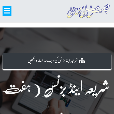
شریعہ اینڈ بزنس کی ویب سا ئٹ دیکھیں
شریعہ اینڈ بزنس ( ہفت