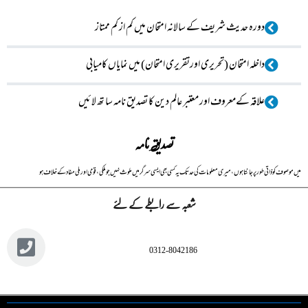
دورہ حدیث شریف کے سالانہ امتحان میں کم از کم ممتاز
داخلہ امتحان (تحریری اورتقریری امتحان) میں نمایاں کامیابی
علاقہ کےمعروف اور معتبر عالم دین کا تصدیق نامہ سا تھ لا ئیں
تصدیق نامہ
میں مو صو ف کو ذاتی طورپر جانتا ہوں ،میری معلومات کی حد تک یہ کسی بھی ایسی سر گرمیں ملو ث نہیں جوملکی ، قومی اور ملی مفا د کے خلاف ہو
شعبہ سے رابطے کے لئے
0312-8042186