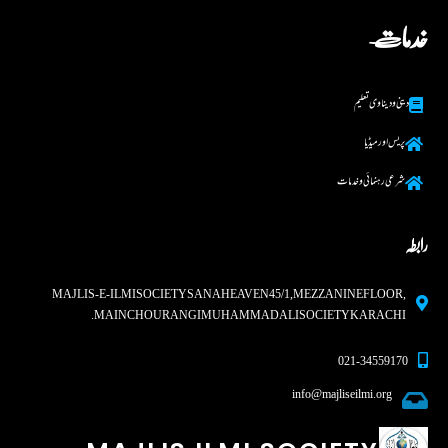
خدمات
دینی و دینا وی تعلیم
پریس اور میڈیا
شرعی رہنما ئی و خدمات
رابطہ
MAJLIS-E-ILMI SOCIETY SANA HEAVEN 45/1, MEZZANINE FLOOR,
MAIN CHOURANGI MUHAMMAD ALI SOCIETY KARACHI.
021-34559170
info@majliseilmi.org