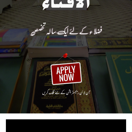
الافتاء
فضلا ء کے لئے ایک سا لہ تخصص
آن لا ئن ریجسٹریشن کے لئے کلک کریں