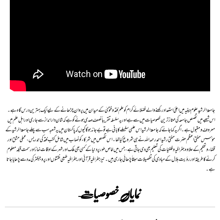
جامعۃ الرشید علوم دینیہ میں اعلیٰ استعداد رکھنے والے فضلائے کرام کو علم فقہ و فتویٰ کے میدان میں پروان چڑھانے کے لیے ایک بہترین درس گاہ ہے۔
اس شعبے میں تخصص جامعہ کی ممتاز ترین خصوصیات میں سے ہے اور یہ سلسلہ تقریباً نصف صدی ہونے کو ہے کہ شان دار انداز سے جاری اور اہل علم میں
معروف و مقبول ہے ۔ اگر یہ کہا جائے کہ جامعۃ الرشید اس علمی سلسلے کا بانی ہے تو بے جا نہ ہوگا کیوں کہ پاکستان میں یہ شعبہ سب سے پہلے جامعۃ الرشید کے
مؤسس مفتی ٔ اعظم حضرت مفتی رشید احمد رحمہ اللہ نے ہی شروع کیا تھا۔ اس تخصص میں شرکاء کو نصاب میں شامل کتب فقہ کی تدریس، عملی مشق اور
قضاء و تحکیم کے علاوہ جغرافیہ و فلکیات کی تعلیم بھی دی جاتی ہے، جس میں خاص طور پر دنیا کے کسی بھی ملک اور شہر کے اوقات نماز اور سمت قبلہ معلوم
کرنے کا طریقہ اور رؤیت ہلال کے مبادی کی تفصیلات سبقاً پڑھائی جاری ہیں۔ نیز جغرافیہ قرآنی اور جغرافیہ طبعی نقشوں اور پروجیکٹر کی مدد سے پڑھایا جاتا
ہے۔
نمایاں خصوصیات