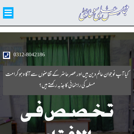
0312-8042186
کیا آپ نو جوان عالم دین ہیں اور عصر حا ضر کے تقا ضوں سے آگا ہ ہو کر امت
مسلمہ کی راہنما ئی کا جذبہ رکھتے ہیں؟
تخصص فی