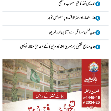
تدریس فقہ کافنی اسلوب و منہج
فقه القضاء اور فقہ الاقتصاد پر خصوصی توجہ
جدید فقہی مسائل سے آگاہی اور تمرین
جدید منابع تحقیق (ریسرچ میتھاڈولوجی) کے مطابق مقالہ نویسی