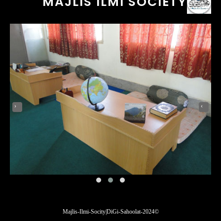
MAJLIS ILMI SOCIETY
‹
›
DiGi-Sahoolat
© 2024-Majlis-Ilmi-Socity |